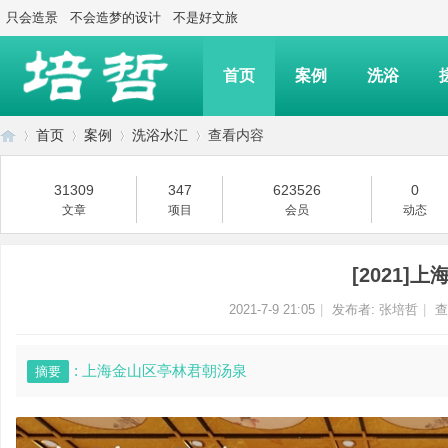
只会造景
不会造梦的设计
不是好文旅
首页
案例
洗浴
首页
案例
洗浴水汇
查看内容
31309
347
623526
0
文章
项目
会员
动态
上
›
›
›
›
[2021]
2021-7-9 21:05
|
发布者:
张培哲
|
查
: 上海金山区亭林君朝汤泉
摘要
海