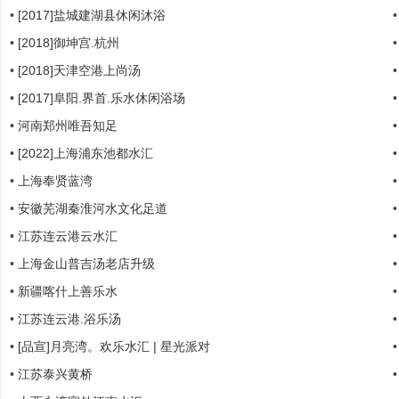
•
[2017]盐城建湖县休闲沐浴
哲
•
[2018]御坤宫.杭州
•
[2018]天津空港上尚汤
•
[2017]阜阳.界首.乐水休闲浴场
•
河南郑州唯吾知足
•
[2022]上海浦东池都水汇
•
上海奉贤蓝湾
设
•
安徽芜湖秦淮河水文化足道
•
江苏连云港云水汇
•
上海金山普吉汤老店升级
•
新疆喀什上善乐水
•
江苏连云港.浴乐汤
•
[品宣]月亮湾。欢乐水汇 | 星光派对
•
江苏泰兴黄桥
计