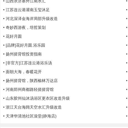
•
山西永济塞外江南水汇
•
江苏连云港灌南玉玺沐足
•
河北深泽金海岸局部升级改造
•
奇妙西游夜，培哲策划
•
花好月圆
•
[品牌]花好月圆.浴乐园
|
•
扬州搓背馆投资指南
•
[非官方]江苏连云港浴乐汤
•
面朝大海，春暖花开
•
扬州搓背馆，陕西榆林万达店
•
河南郑州商都路轻搓搓背馆
•
山东胶州仙沐汤浴区更衣区改造升级
•
浙江天台海阔天空水汇升级改造
培
•
天津华清池社区澡堂(静海店)