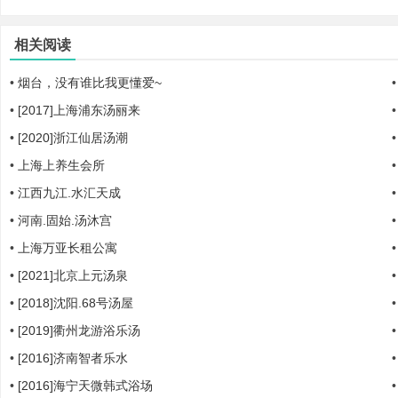
相关阅读
|
•
烟台，没有谁比我更懂爱~
•
[2017]上海浦东汤丽来
•
[2020]浙江仙居汤潮
•
上海上养生会所
•
江西九江.水汇天成
•
河南.固始.汤沐宫
培
•
上海万亚长租公寓
•
[2021]北京上元汤泉
•
[2018]沈阳.68号汤屋
•
[2019]衢州龙游浴乐汤
•
[2016]济南智者乐水
•
[2016]海宁天微韩式浴场