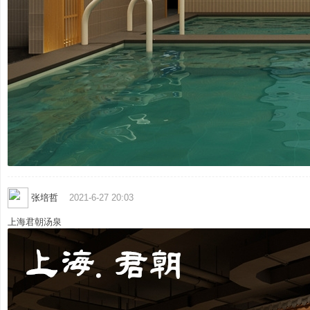
主
张培哲
2021-6-27 20:03
上海君朝汤泉
题