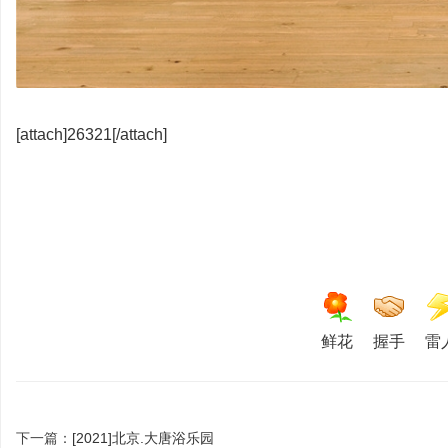
文
[attach]26321[/attach]
旅
鲜花
握手
雷
下一篇：
[2021]北京.大唐浴乐园