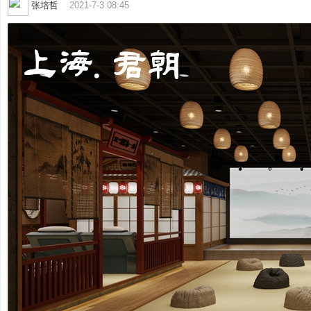
张培哲
2021-7-3 08:45
全
程
服