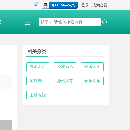
登录
成为会员
多
帖子
搜
相关分类
索
洗浴水汇
公寓酒店
娱乐休闲
足疗养生
扬州搓背
欢乐文旅
主题餐饮