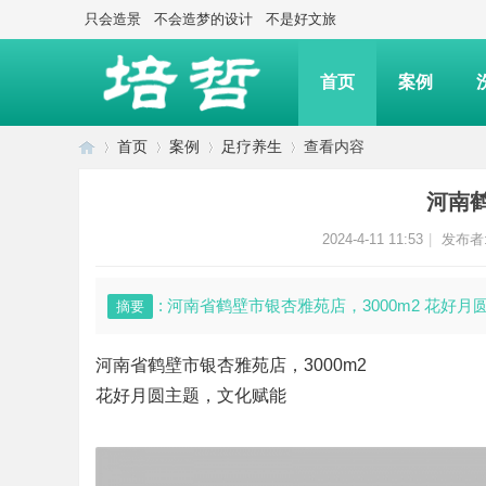
只会造景
不会造梦的设计
不是好文旅
首页
案例
首页
案例
足疗养生
查看内容
河南
上
›
›
›
›
2024-4-11 11:53
|
发布者
: 河南省鹤壁市银杏雅苑店，3000m2 花好
摘要
河南省鹤壁市银杏雅苑店，3000m2
花好月圆主题，文化赋能
海