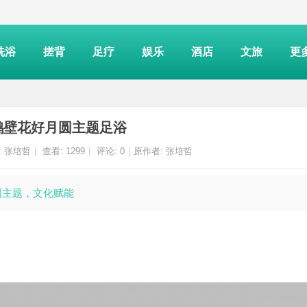
洗浴
搓背
足疗
娱乐
酒店
文旅
更
鹤壁花好月圆主题足浴
:
张培哲
|
查看:
1299
|
评论: 0
|
原作者: 张培哲
月圆主题，文化赋能