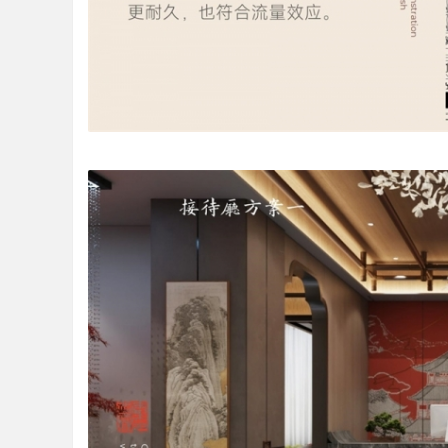
哲
设
计