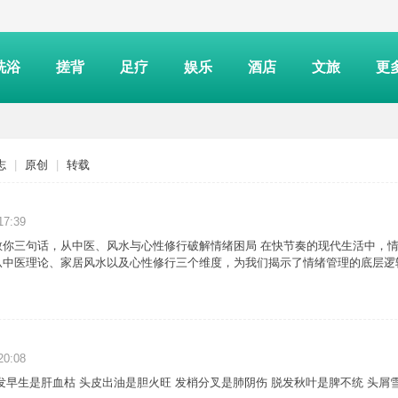
洗浴
搓背
足疗
娱乐
酒店
文旅
更
志
|
原创
|
转载
17:39
教你三句话，从中医、风水与心性修行破解情绪困局 在快节奏的现代生活中，
从中医理论、家居风水以及心性修行三个维度，为我们揭示了情绪管理的底层逻
20:08
发早生是肝血枯 头皮出油是胆火旺 发梢分叉是肺阴伤 脱发秋叶是脾不统 头屑