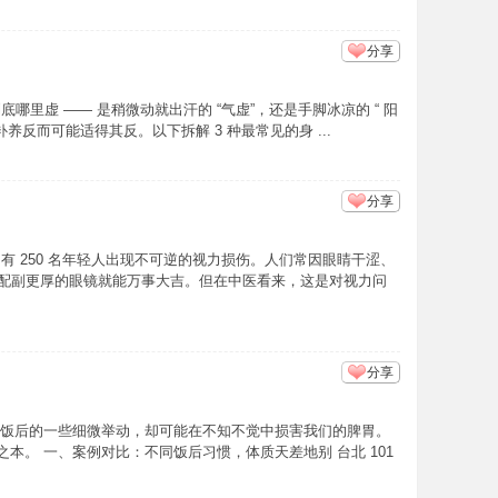
分享
底哪里虚 —— 是稍微动就出汗的 “气虚”，还是手脚冰凉的 “ 阳
养反而可能适得其反。以下拆解 3 种最常见的身 ...
分享
 250 名年轻人出现不可逆的视力损伤。人们常因眼睛干涩、
配副更厚的眼镜就能万事大吉。但在中医看来，这是对视力问
分享
，但饭后的一些细微举动，却可能在不知不觉中损害我们的脾胃。
本。 一、案例对比：不同饭后习惯，体质天差地别 台北 101