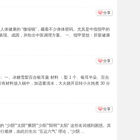
分享
人体健康的 “微缩镜”，藏着不少身体密码。尤其是中指指甲的
表现、成因，并给出中医调理方案。 一、指甲竖纹：肝脏健康
分享
一、冰糖雪梨百合银耳羹 材料 ：梨 1 个、银耳半朵、百合
所有材料放入锅中，加适量清水，大火烧开后转小火炖煮 30 分
分享
阴”“太阴”“厥阴”“少阳”“阳明”“太阳” 这些名词感到困惑。其
，由此衍生出 “五运六气” 理论，“少阴 ...