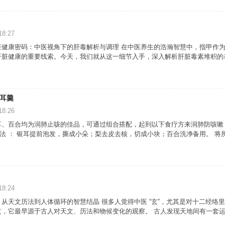
18:27
健康密码：中医视角下的肝毒解析与调理 在中医养生的浩瀚智慧中，指甲作为
肝脏健康的重要线索。今天，我们就从这一细节入手，深入解析肝脏毒素堆积的
耳羹
18:26
、百合均为润肺止咳的佳品，可通过组合搭配，起到以下食疗方来润肺防咳嗽： 
 做法 ： 银耳提前泡发，撕成小朵；梨去皮去核，切成小块；百合洗净备用。 将
18:24
天文历法到人体循环的智慧结晶 很多人觉得中医 “玄”，尤其是对十二经络里的 “少
，它最早源于古人对天文、历法和物候变化的观察。 古人发现天地间有一套运行规律