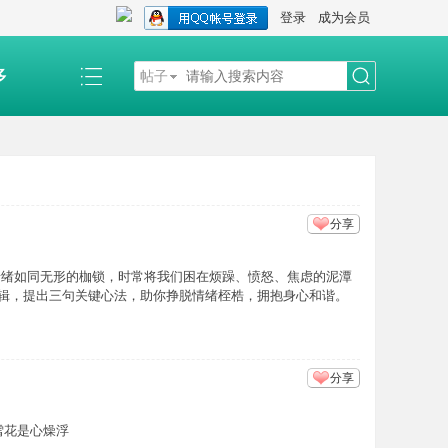
登录
成为会员
多
帖子
搜
索
分享
情绪如同无形的枷锁，时常将我们困在烦躁、愤怒、焦虑的泥潭
辑，提出三句关键心法，助你挣脱情绪桎梏，拥抱身心和谐。
分享
雪花是心燥浮