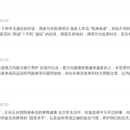
19:58
话：3 种常见虚症的症状、诱因与非医调理法 很多人常说 “我身体虚”，却说不清到
眼涩的 “阴虚”？不同 “虚症” 的症状、诱因天差地别，调理方法也需对症，盲目补
19:53
谈视力问题与食疗养护 在现代社会，视力问题困扰着越来越多的人，全世界约有
读菜单或药品说明书困难等问题而烦恼，却往往将其简单归结为用眼过度，以为
18:30
作”，正在正在悄悄蚕食你的脾胃健康 在日常生活中，吃饭是再平凡不过的事
些饭后伤脾胃的 “隐形杀手”，以及如何养成正确的饭后习惯，养护我们的后天之