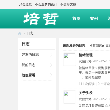
只会造景
不会造梦的设计
不是好文旅
首页
案例
日志
日志
最新发表的日志
|
推荐阅读的日
上
›
好友的日志
情绪管理
武侠疗浴
2025-12-26 
我的日志
被情绪困住？倪海厦
里。著名中医倪海厦
随便看看
一、情绪是健康 ...
111 次阅读
|
0
个评论
关于头发
武侠疗浴
2025-12-25 
海
发际后移是肾精漏 白