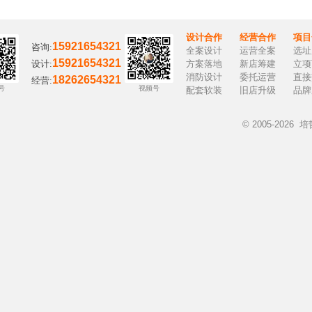
设计合作
经营合作
项目
15921654321
咨询:
全案设计
运营全案
选址
15921654321
设计:
方案落地
新店筹建
立项
消防设计
委托运营
直接
18262654321
经营:
号
视频号
配套软装
旧店升级
品牌
© 2005-202