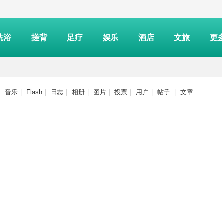
洗浴
搓背
足疗
娱乐
酒店
文旅
更
|
音乐
|
Flash
|
日志
|
相册
|
图片
|
投票
|
用户
|
帖子
|
文章