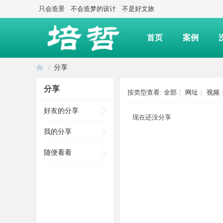
只会造景
不会造梦的设计
不是好文旅
首页
案例
分享
分享
按类型查看:
全部
|
网址
|
视频
上
›
好友的分享
现在还没分享
我的分享
随便看看
海