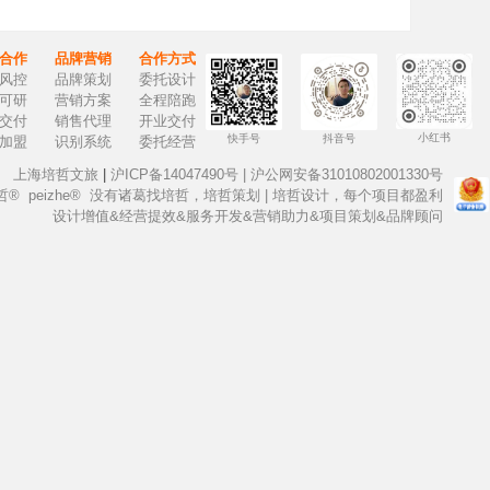
合作
品牌营销
合作方式
风控
品牌策划
委托设计
可研
营销方案
全程陪跑
交付
销售代理
开业交付
小红书
快手号
抖音号
加盟
识别系统
委托经营
上海培哲文旅
|
沪ICP备14047490号
|
沪公网安备31010802001330号
6 培哲® peizhe® 没有诸葛找培哲，培哲策划 | 培哲设计，每个项目都盈利
设计增值&经营提效&服务开发&营销助力&项目策划&品牌顾问