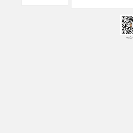
公众
培
哲