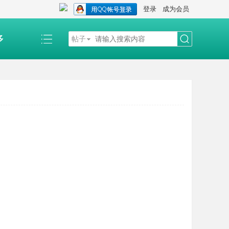
登录
成为会员
多
帖子
搜
索