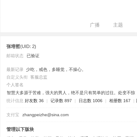
广播
主题
张培哲
(UID: 2)
培
邮箱状态
已验证
最新记录
少吃，戒色，多睡觉，不操心。
自定义头衔
客服总监
个人签名
智慧大多源于苦难，强大的男人，绝不是只有简单的过往。处变不惊
统计信息
好友数 36
|
记录数 897
|
日志数 1006
|
相册数 167
|
哲
支付宝
zhangpeizhe@sina.com
管理以下版块