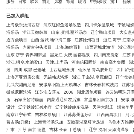
服务
日常
软装
前期
风格
筹建
暖通
申报验收
施工
薪酬
已加入群组
上海极乐汤浦西店
浦东红鲤鱼浴场改造
四川卡尔温泉城
宁波蝴
浴乐汤
浙江天微韩蒸
山东.滨州.丽丝汤泉
辽宁鞍山项目
大庆燕
文
通方鼎项目
山西.运城.地中海二部
江苏徐州项目
浙江.海宁.江南
浴乐汤
内蒙古包头项目
上海.海纳百川
山西运城北海湾
浙江湖
山东.济宁.青界湖御温
黑龙江.大庆.丽都温泉
四川南充洗浴
江苏.南
浙江.桐乡.水泊梁山
天津.上尚汤
河南信阳固始
南京高力集团
湖
浴
四川.成都.已选址
山西运城永济
仙沐汤.青岛胶州店
四川泸州
上海万亚酒店公寓
无锡韩式浴场
浙江.千岛湖.皇冠假日
辽宁盘锦
北武穴湄南足浴
安徽阜阳颍上天鹅湖水
吉林长春韩式洗浴
江苏
徽威尼斯洗浴
江苏淮安曙光
2006
湖北恩施项目
连云港明珠开
旅
所
石家庄皙特馥丽
内蒙通辽科左后旗
富盛集团南京项目
安徽.
设计
辽宁铁岭汇兴水疗
辽宁铁岭岭东洗浴
天津大邱庄
烟台牟平
南京江宁韩式
吉林松原项目
江苏苏州玺乐汇
江西南昌项目
河北
普吉汤(升级)
上海青浦汤乐加
安徽芜湖至尊堂足道
乌鲁木齐维斯
江市
江苏.南京.德盈
吉林.长春.丁总项目
辽宁.沈阳.天泽湾温泉