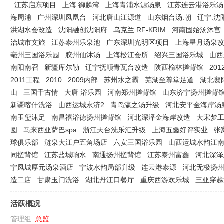
江苏启东项目
上海.御麟湾
上海青浦水源汤泉
江苏连云港浴乐汤
海周浦
广州深圳凤凰台
河北唐山江源道
山东烟台汤.朝
辽宁.沈
洪湖水会改造
沈阳融创沈阳府
乌克兰 RF-KRIM
河南固始汤沐宫
|
治城市文旅
江苏泰州乐泉池
广东深圳光明区项目
上海星月汤泉
亳州三国浴乐园
胶州仙沐汤
上海松江会所
绍兴三国浴乐城
山西
南阳南召
新疆库尔勒
辽宁抚顺青瓦台改造
陕西榆林搓背馆
20
2011工程
2010
2009内部
苏州水之霸
芜湖至尊堂足道
湖北襄
山
三国千古情
大唐 浴乐园
河南郑州搓背馆
山东济宁扬州搓背
新疆喀什洗浴
山西运城永济2
青岛瀛之汤升级
河北安平金海岸汤
南玉玺沐足
南昌禧浴德扬州搓背馆
河北深泽金海岸改造
大宋梦
圆
马来西亚萨巴spa
浙江天台洗乐汇升级
上海五鑫好评实业
张
培
球俱乐部
涟泉大江户五角场店
六安三国浴乐园
山西运城水韵江
同搓背馆
江苏盐城响水
南通扬州搓背馆
江苏泰州富鑫
河北深泽
宁凤城厚元汤泉酒店
宁波水韵局部升级
连云港泰源
河北无极扬
造二店
甘肃玉门洗浴
湖北丹江口餐厅
重庆西游欢乐城
三亚穿越
活跃概况
管理组
总监