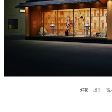
文
旅
鲜花
握手
雷