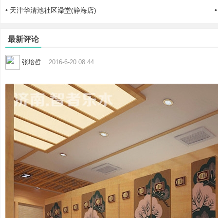
•
天津华清池社区澡堂(静海店)
最新评论
张培哲
2016-6-20 08:44
|
培