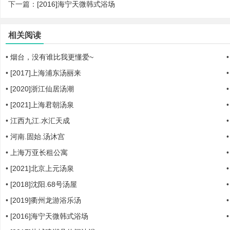
下一篇：
[2016]海宁天微韩式浴场
相关阅读
|
•
烟台，没有谁比我更懂爱~
•
[2017]上海浦东汤丽来
•
[2020]浙江仙居汤潮
•
[2021]上海君朝汤泉
•
江西九江.水汇天成
•
河南.固始.汤沐宫
培
•
上海万亚长租公寓
•
[2021]北京上元汤泉
•
[2018]沈阳.68号汤屋
•
[2019]衢州龙游浴乐汤
•
[2016]海宁天微韩式浴场