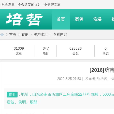
只会造景
不会造梦的设计
不是好文旅
首页
案例
洗浴
首页
案例
洗浴水汇
查看内容
31309
347
623526
0
文章
项目
会员
动态
上
›
›
›
›
[2016]
2020-8-25 07:53
|
发布者:
张培哲
|
查
: 地址：山东济南市历城区二环东路2277号 规模：500
摘要
唐波、侯明、殷熊
海