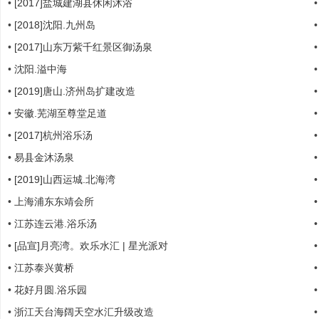
•
[2017]盐城建湖县休闲沐浴
哲
•
[2018]沈阳.九州岛
•
[2017]山东万紫千红景区御汤泉
•
沈阳.溢中海
•
[2019]唐山.济州岛扩建改造
•
安徽.芜湖至尊堂足道
•
[2017]杭州浴乐汤
•
易县金沐汤泉
设
•
[2019]山西运城.北海湾
•
上海浦东东靖会所
•
江苏连云港.浴乐汤
•
[品宣]月亮湾。欢乐水汇 | 星光派对
•
江苏泰兴黄桥
•
花好月圆.浴乐园
计
•
浙江天台海阔天空水汇升级改造