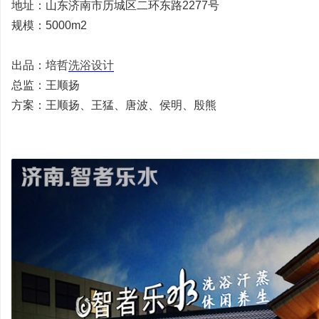
地址：山东济南市历城区二环东路2277号
规模：5000m2
出品：培哲
洗浴设计
总监：王顺扬
方案：王顺扬、王猛、唐波、侯明、殷熊
培
哲