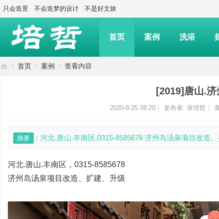
只会造景
不会造梦的设计
不是好文旅
首页
案例
洗浴
首页
案例
查看内容
[2019]唐山
上
›
›
›
2020-8-25 08:20
|
发布者:
张培哲
|
查
: 河北.唐山.丰南区,0315-8585678 济州岛汤泉项目改
摘要
河北.唐山.丰南区，0315-8585678
济州岛汤泉项目改造、扩建、升级
海