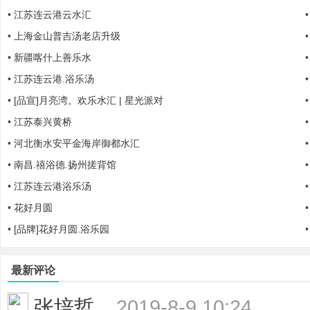
•
江苏连云港云水汇
哲
•
上海金山普吉汤老店升级
•
新疆喀什上善乐水
•
江苏连云港.浴乐汤
•
[品宣]月亮湾。欢乐水汇 | 星光派对
•
江苏泰兴黄桥
•
河北衡水安平金海岸御都水汇
设
•
南昌.禧浴德.扬州搓背馆
•
江苏连云港浴乐汤
•
花好月圆
•
[品牌]花好月圆.浴乐园
最新评论
计
张培哲
2019-8-9 10:24