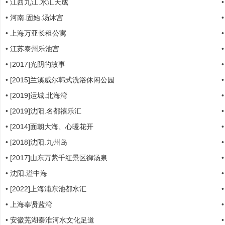
•
江西九江.水汇天成
•
河南.固始.汤沐宫
•
上海万亚长租公寓
|
•
江苏泰州乐池宫
•
[2017]光阴的故事
•
[2015]兰溪威尔韩式洗浴休闲公园
•
[2019]运城.北海湾
•
[2019]沈阳.名都禧乐汇
•
[2014]面朝大海、心暖花开
培
•
[2018]沈阳.九州岛
•
[2017]山东万紫千红景区御汤泉
•
沈阳.溢中海
•
[2022]上海浦东池都水汇
•
上海奉贤蓝湾
•
安徽芜湖秦淮河水文化足道