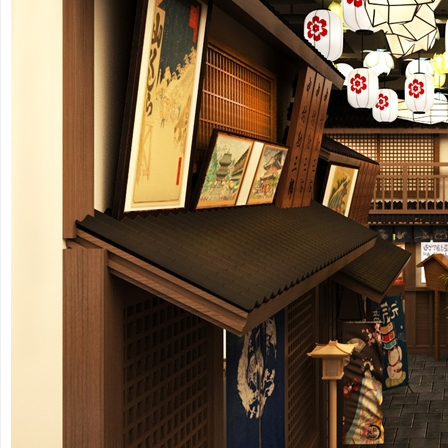
全
程
服