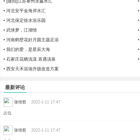
•
[随拍]江苏泰州永鑫水汇
•
河北安平金海岸水汇
非
•
河北保定徐水浴乐园
•
武侠梦，江湖情
•
河南鹤壁花好月圆主题足浴
•
我们的爱，是星辰大海
•
石家庄花栖浅漾.喜遇汤泉
•
西安天禾浴场升级改造方案
标
最新评论
张培哲
2022-1-11 17:47
占位
张培哲
2022-1-11 17:47
商