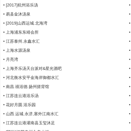
•
[2017]杭州浴乐汤
•
易县金沐汤泉
•
[2019]山西运城.北海湾
划
•
上海浦东东靖会所
•
江苏泰州.永鑫水汇
•
上海水源汤泉
•
月亮湾
•
上海齐乐汤天台派对&星光酒吧
•
河北衡水安平金海岸御都水汇
|
•
南昌.禧浴德.扬州搓背馆
•
江苏连云港浴乐汤
•
花好月圆.浴乐园
•
山西.运城.永济,塞外江南水汇
•
江苏连云港灌南县玉玺沐足