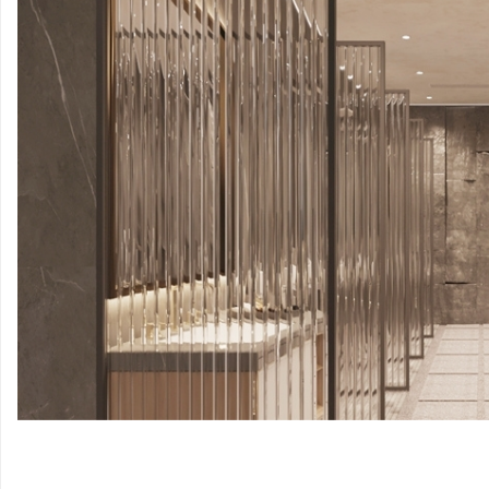
哲
设
计