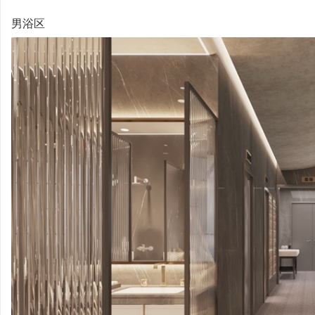
男浴区
培
哲