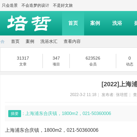
只会造景
不会造梦的设计
不是好文旅
首页
案例
洗浴
首页
案例
洗浴水汇
查看内容
31317
347
623526
0
文章
项目
会员
动态
上
›
›
›
›
[2022]上
2022-3-2 11:18
|
发布者:
张培哲
|
查
: 上海浦东合庆镇，1800m2，021-50360006
摘要
海
上海浦东合庆镇，1800m2，021-50360006