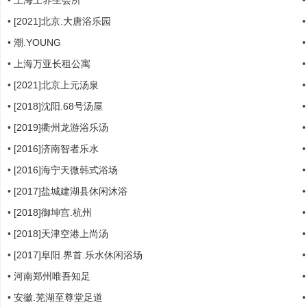
•
上海上养生会所
•
[2021]北京.大唐浴乐园
•
潮.YOUNG
•
上海万亚长租公寓
•
[2021]北京上元汤泉
哲
•
[2018]沈阳.68号汤屋
•
[2019]衢州龙游浴乐汤
•
[2016]济南智者乐水
•
[2016]海宁天微韩式浴场
•
[2017]盐城建湖县休闲沐浴
•
[2018]御坤宫.杭州
策
•
[2018]天津空港上尚汤
•
[2017]阜阳.界首.乐水休闲浴场
•
河南郑州唯吾知足
•
安徽.芜湖至尊堂足道