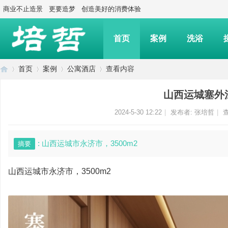
商业不止造景
更要造梦
创造美好的消费体验
首页
案例
洗浴
首页
案例
公寓酒店
查看内容
山西运城塞外
上
›
›
›
›
2024-5-30 12:22
|
发布者:
张培哲
|
查
: 山西运城市永济市，3500m2
摘要
山西运城市永济市，3500m2
海