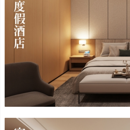
哲
设
计