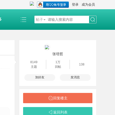
登录
成为会员
多
帖子
搜
索
张培哲
8149
1万
138
主题
回帖
加好友
发消息
回复楼主
返回列表