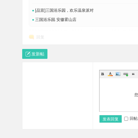
•
[品宣]三国浴乐园，欢乐温泉派对
•
三国浴乐园.安徽霍山店
回复
培
发新帖
哲
回帖
发表回复