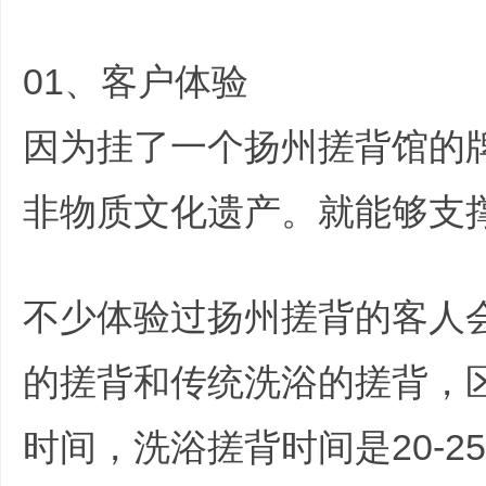
s- J3 c D. _7 f: J" d, h9 X1 `
01、客户体验
& K' D( V. y% T8 W. T#
因为挂了一个扬州搓背馆的
培
非物质文化遗产。就能够支撑
C8 \* E
不少体验过扬州搓背的客人
的搓背和传统洗浴的搓背，
哲
时间，洗浴搓背时间是20-25