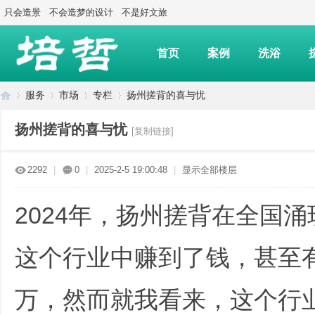
只会造景
不会造梦的设计
不是好文旅
首页
案例
洗浴
服务
市场
专栏
扬州搓背的喜与忧
扬州搓背的喜与忧
[复制链接]
上
»
›
›
›
2292
|
0
|
2025-2-5 19:00:48
|
显示全部楼层
2024年，扬州搓背在全国
这个行业中赚到了钱，甚至有
万，然而就我看来，这个行
海