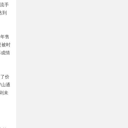
流手
达到
半年售
是被时
形成情
映了价
岁山通
则未