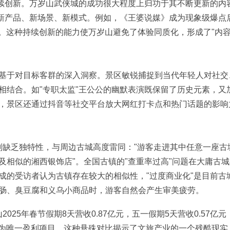
持续创新。万岁山武侠城的成功很大程度上归功于其不断更新的内
出新产品、新场景、新模式。例如，《王婆说媒》成为现象级爆点
。这种持续创新的能力使万岁山避免了体验同质化，形成了"内容
基于对目标客群的深入洞察。景区敏锐捕捉到当代年轻人对社交
相结合。如"专职太监"王公公的幽默表演既保留了历史元素，又
，景区还通过抖音等社交平台放大网红打卡点和热门话题的影响
规划缺乏独特性，与周边古城高度雷同："游客走进其中任意一座古
及相似的湘西银饰店"。全国古镇的"查重率过高"问题在大庸古
成的受访者认为古镇存在较大的相似性，"过度商业化"是目前古
肠、臭豆腐和义乌小商品时，游客自然会产生审美疲劳。
025年春节假期8天营收0.87亿元，五一假期5天营收0.57亿元
成为唯一盈利项目。这种悬殊对比揭示了文旅产业的一个残酷现实