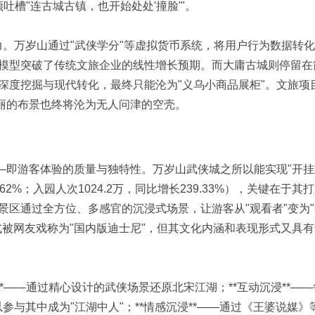
吐槽"连古城古镇，也开始处处'撞脸'"。
命力。万岁山通过"武侠学分"等虚拟货币系统，将用户行为数据转
模型突破了传统文旅企业的线性增长预期。而大庸古城则停留在
深度挖掘与现代转化，最终只能沦为"义乌小商品展柜"。文旅项
华丽的布景也终将沦为无人问津的空壳。
——即游客体验的质量与独特性。万岁山武侠城之所以能实现"开
62%；入园人次1024.2万，同比增长239.33%），关键在于其
景区通过全方位、多感官的沉浸式场景，让游客从"观看者"变为
式被网友戏称为"国内版迪士尼"，但其文化内涵和表现形式又具
*——通过精心设计的武侠场景还原北宋江湖；**互动沉浸**——
以参与其中成为"江湖中人"；**情感沉浸**——通过《王婆说媒》