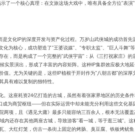
揭示了一个核心真理：在文旅这场大戏中，唯有具备全方位"表演
1 p" j# I
而是文化IP的深度开发与资产化过程。万岁山武侠城的成功首先
化为核心，成功塑造了"王婆说媒"、"专职太监"、"巨人斗舞"
存在，而是构成了一个完整的"武侠宇宙"：从《三打祝家庄》的
候实景演出，形成了丰富的内容矩阵。这种IP集群效应极大地延
值。尤为关键的是，这些IP植根于开封作为"八朝古都"的深厚
其具有难以复制的独特性。
4 G. ~7 K. c' ]" y% G2 C+ p$ G- Q
化。这座耗资24亿打造的古城，虽然有着张家界地区的历史条件
门口成为商贸枢纽——但在实际运营中却未能充分利用这些文化基
院两项，且《遇见大庸》最多只能容纳三百余人，根本无法覆盖
域内还存在其他两座古城，导致游客"看一城，等于逛三城"。这
瓦、大红灯笼，仿古一条街上固定的烤肠、臭豆腐、铁板烤鱿鱼