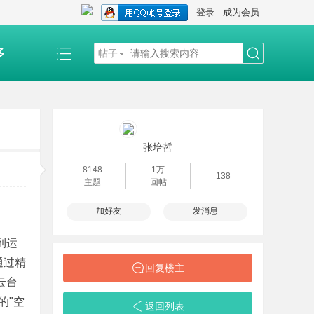
登录
成为会员
多
帖子
搜
索
张培哲
8148
1万
138
主题
回帖
加好友
发消息
到运
通过精
回复楼主
云台
的"空
返回列表