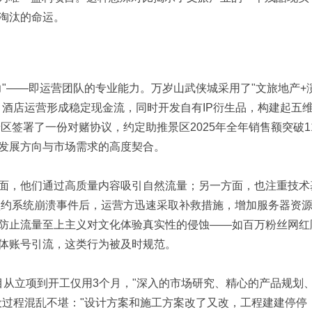
淘汰的命运。
1 t4 m; z7 Q1 F4 J; k# H
"——即运营团队的专业能力。万岁山武侠城采用了"文旅地产+
、酒店运营形成稳定现金流，同时开发自有IP衍生品，构建起五
区签署了一份对赌协议，约定助推景区2025年全年销售额突破1
发展方向与市场需求的高度契合。
面，他们通过高质量内容吸引自然流量；另一方面，也注重技术
区预约系统崩溃事件后，运营方迅速采取补救措施，增加服务器资
防止流量至上主义对文化体验真实性的侵蚀——如百万粉丝网红
体账号引流，这类行为被及时规范。
项目从立项到开工仅用3个月，"深入的市场研究、精心的产品规划
设过程混乱不堪："设计方案和施工方案改了又改，工程建建停停