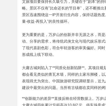
文旅项目要保持长久吸引力，关键在于"剧本"的
哲
略。景区不仅有"比命还长的节目单"，还不断推
景区迅速围绕这一IP开发衍生内容，保持话题热度
量-收益-再投入"的良性循环。
( x9 b) A3 w% h2 G
更为重要的是，万岁山的创新并非无源之水，而是
动、分享的需求，将传统武侠文化与现代娱乐形式
了现代喜剧色彩，符合年轻游客的审美偏好。同时
设
形成线上线下联动。
大庸古城则陷入了**同质化创新陷阱**。其项目
都会看见类似的青瓦木墙，同样的土家吊脚楼，以
表现得尤为突出。中国旅游研究院调研显示，近九
建设中最突出的问题。当所有古镇都在卖同样的烤
J' g! F% D5 x6 G+ Z7 f/ v
**创新能力的差异**直接反映在经营数据上。万岁山2
计
大庸古城四年累计亏损高达10.8亿元，停车场竟