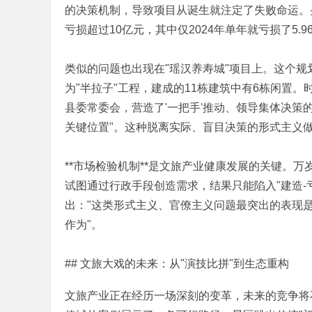
的决策机制，导致项目从诞生就注定了失败命运。
亏损超过10亿元，其中仅2024年单年就亏损了5.9
划
类似的问题也出现在"瑶汉养寿城"项目上。这个规划
为"半拉子"工程，建成的11栋建筑中有6栋闲置。
县委常委会，营造了'一把手'推动、领导集体决策的
关键位置"。这种脱离实际、盲目决策的形式主义
**市场检验机制**是文旅产业健康发展的关键。
试图通过行政手段创造需求，结果只能陷入"建造-
|
出："这类形式主义、官僚主义问题最突出的表现
作为"。
( b# ]& R |+ T& _% J$ [0 S3 L) R
## 文旅大戏的未来：从"演技比拼"到生态重构
8 r: p)
, ~$ |4 W8 c! e2 q: E
文旅产业正在经历一场深刻的变革，未来的竞争将