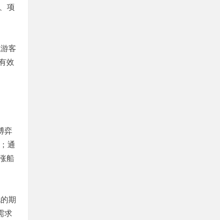
、项
代游客
有效
博弈
；通
涨船
化的期
需求