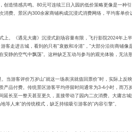
，创造情感共鸣。80元可连续三日入园的低价策略更像是一种引
次消费。景区内300余家商铺构成沉浸式消费网络，平均客单价
式上。《遇见大庸》沉浸式剧场容量有限，飞行影院2024年上
。游客走进古城，看到的只有"衰败和冷清"，"大部分沿街商铺像
在安静的空气中飘荡"。这种缺乏互动与参与的观光体验，无法
, r0 d$ \0 C" l% I/ t9 V
明显。当游客评价万岁山"就这一场表演就值回票价"时，实际上反
质产品付费。传统景区游客平均停留时间通常为3-4小时，而万
间延长至一整天甚至更久，直接带动了园内二次消费。大庸古城
地等人来"的传统模式，缺乏持续吸引游客的"内容引擎"。
 ]( h