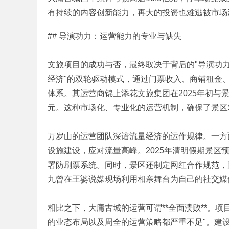
有持续的内容创新能力，再大的投资也难逃被市场
0 o: C1 F/ c7 N$ Q, S% @/ P
## 导演功力：运营能力的专业与缺失
文旅项目的成功与否，最终取决于背后的"导演功力
经济"的双轮驱动模式，通过门票收入、商铺租金
|
体系。其运营商锦上添花文旅集团在2025年初与景
元。这种市场化、专业化的运营机制，确保了景区
万岁山的运营团队深谙流量经济的运作规律。一方
设施建设，应对流量高峰。2025年清明假期景
署防刷票系统。同时，景区还制定网红合作规范，
九曾在王婆说媒现场利用相亲舞台为自己的社交媒
培
相比之下，大庸古城的运营可谓**全面溃败**。
的业态布局以及周全的运营策略都严重不足"。建