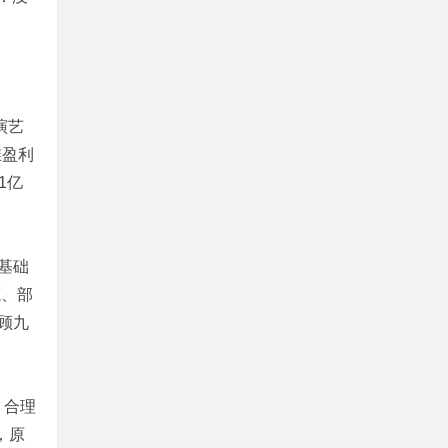
演艺
维盈利
1亿
基础
源、部
顾九
、合理
，原