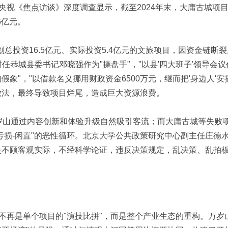
央视《焦点访谈》深度调查显示，截至2024年末，大庸古城项
6亿元。
总投资16.5亿元、实际投资5.4亿元的文旅项目，因资金链断裂
时任恭城县委书记邓晓强作为"操盘手"，"以县'四大班子'领导会议
假象"，"以借款名义挪用财政资金6500万元，继而把'身边人'安
做法，最终导致项目烂尾，造成巨大资源浪费。
万岁山通过内容创新和体验升级自然吸引客流；而大庸古城等失败
亏损-闲置"的恶性循环。北京大学公共政策研究中心副主任庄德
是不顾客观实际，不经科学论证，违反决策规定，乱决策、乱拍
 o: w7 b4 N6 w
不再是单个项目的"演技比拼"，而是整个产业生态的重构。万岁