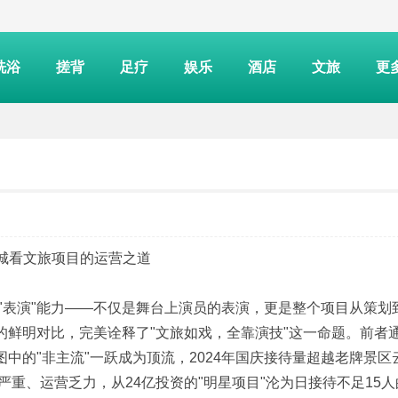
洗浴
搓背
足疗
娱乐
酒店
文旅
更
古城看文旅项目的运营之道
- q* t( D5 Z3 X) X! u6 A% B, a U
"表演"能力——不仅是舞台上演员的表演，更是整个项目从策划
的鲜明对比，完美诠释了"文旅如戏，全靠演技"这一命题。前者
中的"非主流"一跃成为顶流，2024年国庆接待量超越老牌景区
重、运营乏力，从24亿投资的"明星项目"沦为日接待不足15人