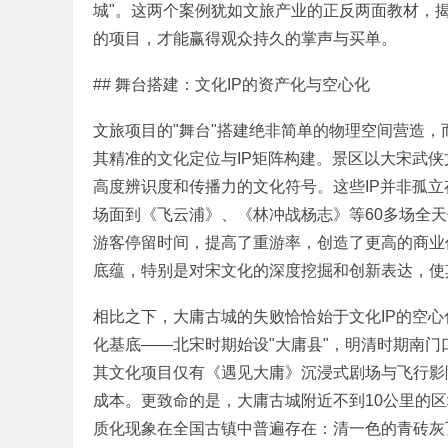
城"。这两个案例犹如文旅产业的正反两面教材，
的项目，才能赢得观众持久的掌声与买单。
% p& W/ q$ o: k/ _. H( n' E6 \
## 舞台搭建：文化IP的资产化与空心化
( n K' V& ~- O3 q
1 [3 s; G, P: Q' t
文旅项目的"舞台"搭建绝非简单的物理空间营造，
其精准的文化定位与IP矩阵构建。景区以大宋武侠文
培
高度辨识度和传播力的文化符号。这些IP并非孤立
场面到《飞云浦》、《林冲战杨志》等60多场全天
游客停留时间，提高了重游率，创造了更高的商业价
底蕴，特别是对宋文化的深度挖掘和创新表达，使
3 N1 W5 [* T. k; Q
相比之下，大庸古城的失败恰恰始于文化IP的空心
化基底——北宋时期始设"大庸县"，明清时期南
其文化项目仅有《遇见大庸》沉浸式剧场与飞行影
哲
成本。更致命的是，大庸古城附近不到10公里的区
质化现象在全国古镇中普遍存在：清一色的青砖灰