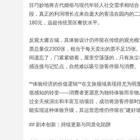
目巧妙地将古代婚俗与现代年轻人社交需求相结合
段，真正的利润增长点来自庞大的客流在园内的二
180元，远超传统景区餐饮水平。
|
反观大庸古城，其体验设计仍停留在传统的观光模
票总量仅2300张，相当于每天卖出的票不足15张
间遗忘了，门紧紧锁着，屋里空荡荡的，只有灰尘
感连接与记忆点，自然难以吸引游客停留与消费。
**体验经济的价值逻辑**在文旅领域表现得尤为
培
值感知的转变——消费者更愿意为独特体验而非物
过全天候演出和丰富互动项目，成功将游客停留时
能实现这种体验升级，其运营思维仍停留在"建好场
1 T. ~. Y1 y! s. S3 `- g
## 剧本创新：持续更新与同质化陷阱
) ^9 f. A/ c* _2 P/ x5