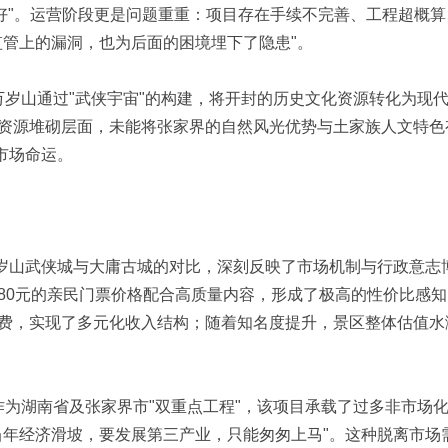
好"。运营阶段更是问题重重：项目存在手续不完善、工程超概算
监管上的漏洞，也为后面的困境埋下了隐患"。
。万岁山通过"武侠宇宙"的构建，将开封的历史文化资源转化为现
资源堆砌层面，未能将张家界的自然风光优势与土家族人文特色
市场命运。
2 c6 J, X0 b) r% V9 d
 m; Y* @
万岁山武侠城与大庸古城的对比，深刻反映了市场机制与行政意志
80元的亲民门票价格配合高质量内容，形成了极高的性价比感知
费，实现了多元化收入结构；随着知名度提升，景区整体估值水
。作为湖南省及张家界市"双重点工程"，该项目承载了过多非市场
当年经济滑坡，要发展第三产业，只能匆匆上马"。这种脱离市场