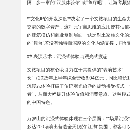
隔十步一家的"汉服体验馆"或"鱼疗吧"，让游客频频
**文化IP的开发深度**决定了一个文旅项目的生
交易的数字资产，这种元宇宙思维的应用使其估值
的建筑模仿和商业复制层面，缺乏对土家族文化的
文
的"舞台"若没有独特而深厚的文化内涵支撑，再
2 |7 G Z4 r: y3 [( F' {: g$ o
## 表演艺术：沉浸式体验与观光式疲态
& Z' Y) b; j2 F
文旅项目的核心吸引力在于其提供的"表演艺术"
长"（2025年上半年综合营收6.04亿元，同比增长1
沉浸式体验打破了传统观光旅游的被动接受模式。
者"，从而大幅提升体验价值和消费意愿。这种模
旅
的中国特色。
! `; D" K8 \7 B* g, q& G
万岁山的沉浸式体验体现在三个层面：**场景沉浸*
多达200场演出营造全天候的"江湖"氛围，游客可