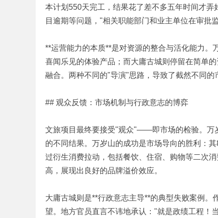
本计划550天完工，结果花了差不多五年时间才弄
目逾期等问题，"相关职能部门和业主单位在审批
**运营能力的本质**是对资源的整合与活化能力
喜闻乐见的体验产品；而大庸古城则停留在简单的
哲
融合。两种不同的"导演"思路，导致了截然不同的
## 观众反馈：市场机制与行政意志的博弈
) _; j# I4 Q0
文旅项目最终要接受"观众"——即市场的检验。
的不同结果。万岁山的成功是市场导向的胜利：其
过衍生消费拉动，包括餐饮、住宿、购物等二次消
策
高，展现出良好的品牌溢价效应。
1 P8 U0 U* V( Z; Y6 _
大庸古城则是**行政意志主导**的典型失败案例
望。地方官员直言不讳地承认："就是政绩工程！