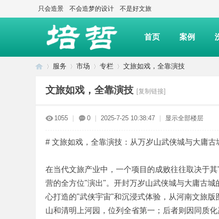
只会造景
不会造梦的设计
不是好文旅
首页
案例
服务
市场
专栏
文旅如戏，全靠演技
文旅如戏，全靠演技
[复制链接]
上
»
›
›
›
1055
|
0
|
2025-7-25 10:38:47
|
显示全部楼层
# 文旅如戏，全靠演技：从万岁山武侠城与大庸
在当代文旅产业中，一个项目的成败往往取决于其
营的全方位"演出"。开封万岁山武侠城与大庸古城
心打造的"武侠宇宙"和沉浸式体验，从河南文旅版图
海
山和清明上河园，位列全省第一；后者则因同质化严