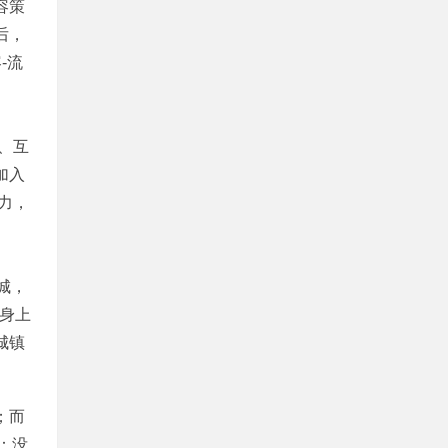
容策
后，
-流
、互
加入
力，
城，
城身上
城镇
；而
：没