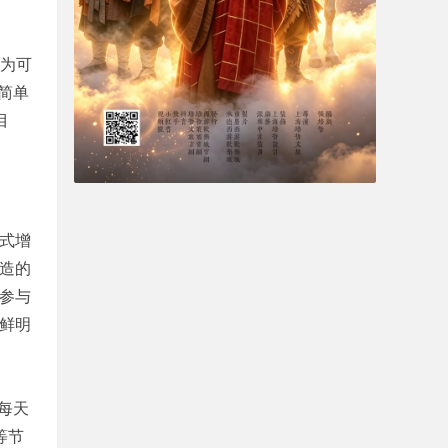
化为可
简单
目
挂式增
打造的
"参与
有鲜明
每天
等节