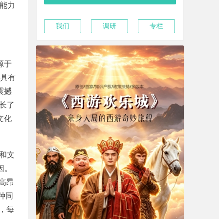
"能力
我们
调研
专栏
源于
等具有
震撼
长了
文化
和文
因。
高昂
种同
，每