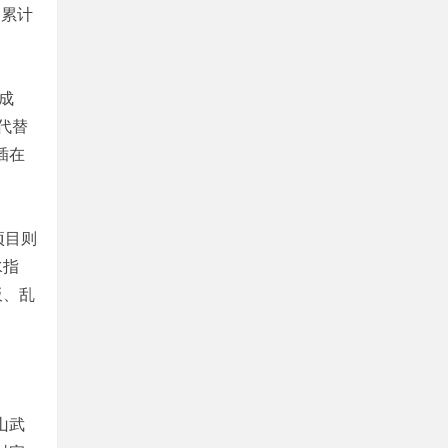
目累计
成
代替
插在
项目则
水指
板、乱
山武