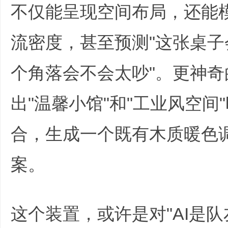
不仅能呈现空间布局，还能
流密度，甚至预测"这张桌子
个角落会不会太吵"。更神
出"温馨小馆"和"工业风空间
合，生成一个既有木质暖色
案。
; r3 V$ U! o' Q8 F3 f: N
( s; W$ q4 t9 l: f! z9 D) t8 V
这个装置，或许是对"AI是