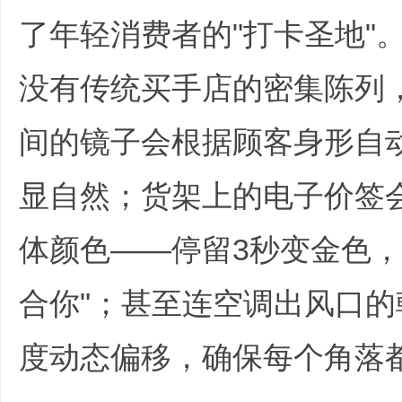
了年轻消费者的"打卡圣地"
没有传统买手店的密集陈列，
间的镜子会根据顾客身形自
培
显自然；货架上的电子价签
体颜色——停留3秒变金色，
合你"；甚至连空调出风口
哲
度动态偏移，确保每个角落都
0 Q) c- M% c9 o- ^) R6 [" R8 @