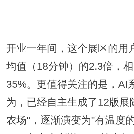
E# C% m
. @$ M5 `) {, ~/ s
: _3 Y" c% b6 U1 }+ V
开业一年间，这个展区的用
均值（18分钟）的2.3倍
35%。更值得关注的是，A
为，已经自主生成了12版展
农场"，逐渐演变为"有温度