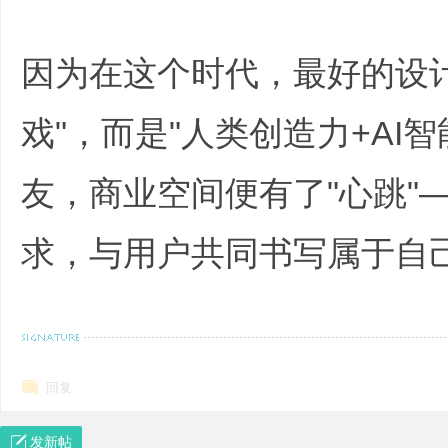
/ Y' _( j/ T; J* l
因为在这个时代，最好的设
戏"，而是"人类创造力+AI
友，商业空间便有了"心跳"
求，与用户共同书写属于自
/ v2 J2 {- {5 m$ Q2 @
智慧大多源于苦难，强大的男人，绝不是只有简单的过往。处变不惊，笑
回复
发新帖