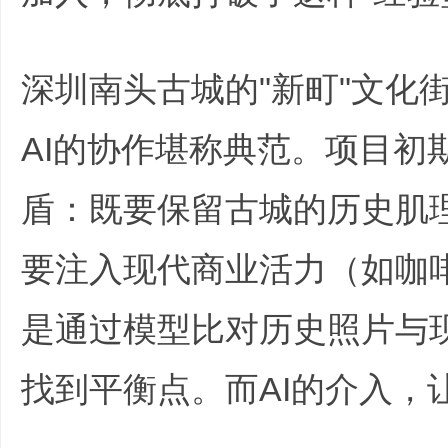
哲
% s: j, f3 w8 ~# g" }
深圳南头古城的"新町"文化
AI的协作堪称典范。项目初
盾：既要保留古城的历史肌
设
要注入现代商业活力（如咖
是通过模型比对历史照片与
找到平衡点。而AI的介入，
计
F& D7 t0 `$ }