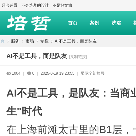
只会造景
不会造梦的设计
不是好文旅
首页
案例
洗浴
服务
市场
专栏
AI不是工具，而是队友
AI不是工具，而是队友
[复制链接]
上
»
›
›
›
1004
|
0
|
2025-8-19 19:23:55
|
显示全部楼层
AI不是工具，是队友：当商
生"时代
在上海前滩太古里的B1层，
海