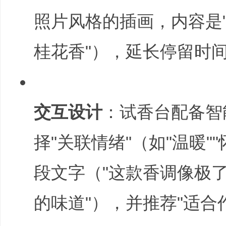
照片风格的插画，内容是"
桂花香"），延长停留时
文
: R% D# t+ e9 z7 U' k
交互设计
：试香台配备智
择"关联情绪"（如"温暖"
旅
段文字（"这款香调像极
的味道"），并推荐"适合