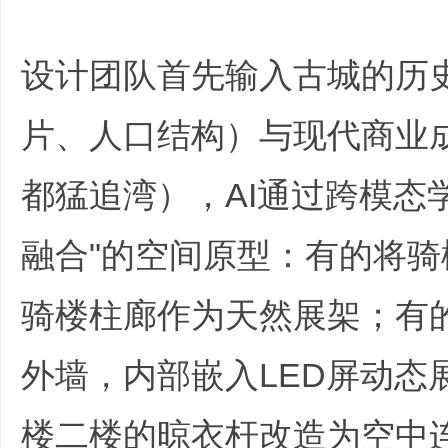
+ W, r5 m2 F: m4 k& @; z" B7 [! c
设计团队首先输入古城的历
片、人口结构）与现代商业
|
都猛追湾），AI通过跨模态学
融合"的空间原型：有的将
骑楼柱廊作为天然展架；有
外墙，内部嵌入LED屏动态
培
楼二楼的晾衣杆改造为空中