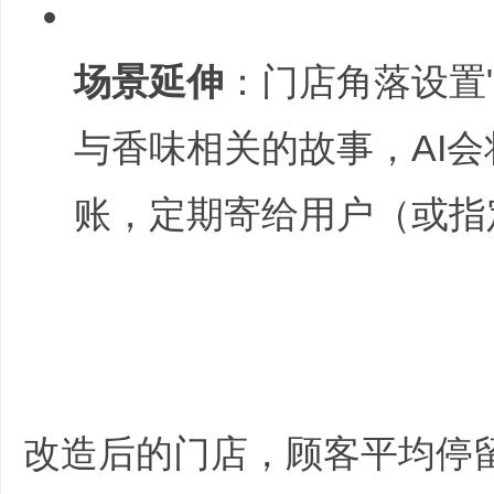
7 T' X* F: E' W3 @5 b4 ?
全
场景延伸
：门店角落设置
与香味相关的故事，AI
账，定期寄给用户（或指
N5 z3 }# B
程
: I8 l f* _* |6 u
* w* @ ~) c# E0 [) S
改造后的门店，顾客平均停留
服