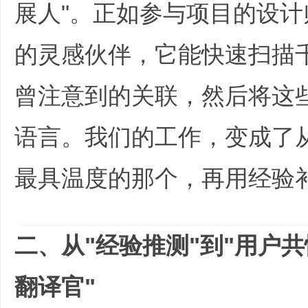
展人"。正如参与项目的设计
的灵感伙伴，它能快速扫描
划
曾注意到的关联，然后将这
语言。我们的工作，变成了从
最具温度的那个，再用经验补上
|
R0 t3 d5 g4 |7 C% f4 H. p
二、从"经验推测"到"用户共
翻译官"
* ?+ ?/ n O: ? |8 N' u E5 ?8 A