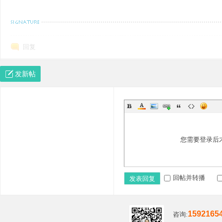
+ F3 G' F' a: d5 ~) i
智慧大多源于苦难，强大的男人，绝不是只有简单的过往。处变不惊，笑
回复
发新帖
您需要登录后
回帖并转播
发表回复
1592165
咨询: