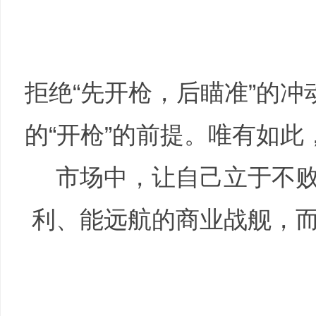
拒绝“先开枪，后瞄准”的冲
的“开枪”的前提。唯有如此
市场中，让自己立于不
利、能远航的商业战舰，
( V' b$ H1 z1 ~5 A# D2 p