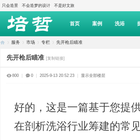
只会造景
不会造梦的设计
不是好文旅
首页
案例
洗浴
服务
市场
专栏
先开枪后瞄准
先开枪后瞄准
[复制链接]
上
»
›
›
›
800
|
0
|
2025-9-13 20:52:23
|
显示全部楼层
好的，这是一篇基于您提
在剖析洗浴行业筹建的常
海