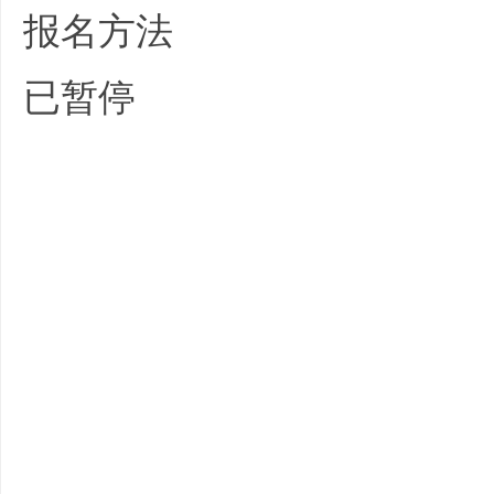
报名方法
已暂停
* \/ ~, q: I( ]5 S9 v# g0 S
% f4 M/ ]1 e$ G- s1 i3 j) [* o; ]
1 P) S" W6 e" D# S0 M