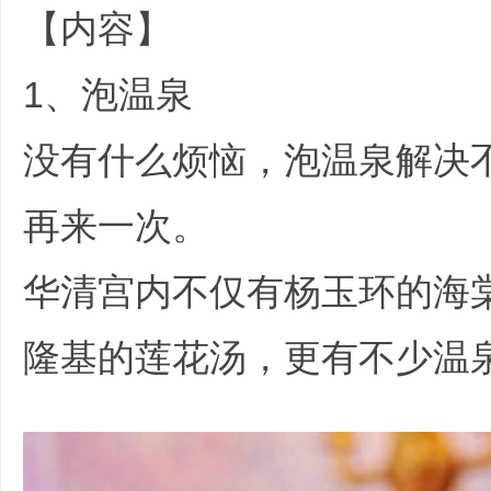
【内容】
4 T! {; n7 |2 A/ D
全
1、泡温泉
% @4 ~# k6 {2 X* C# U8 m1 
没有什么烦恼，泡温泉解决
再来一次。
" d/ V2 _7 \6 U. w7 f* x" d1
程
华清宫内不仅有杨玉环的海
隆基的莲花汤，更有不少温
F0 m/ N* ^% W1 O" Y
服