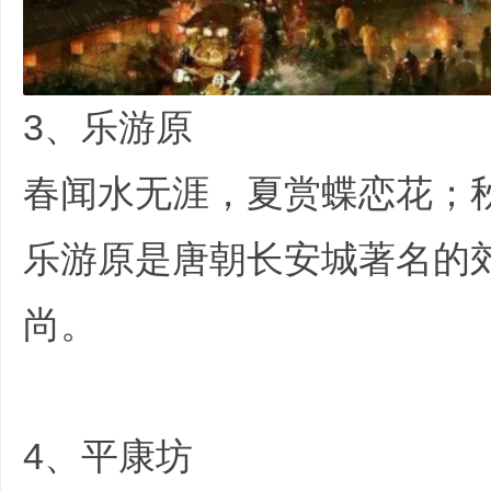
3、乐游原
春闻水无涯，夏赏蝶恋花；
乐游原是唐朝长安城著名的
尚。
/ M8 h' [9 a, a+ N0 h! |+ ^$ }
4、平康坊
0 V8 n' Z/ g: @& |/ j' O; l