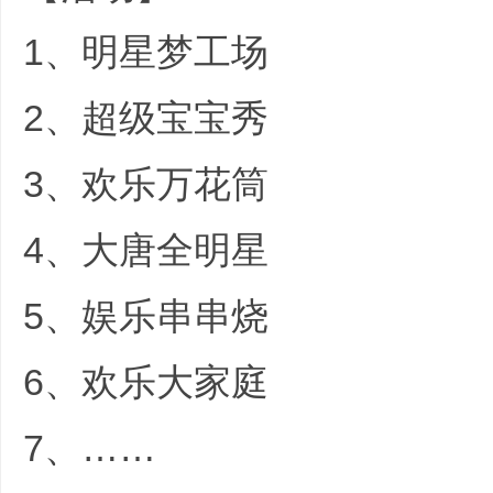
1、明星梦工场
; w/ n; S: p2 l3 t/ u
2、超级宝宝秀
# ~0 f1 w% \) @9 y$ 
3、欢乐万花筒
4、大唐全明星
5、娱乐串串烧
' ^2 |( X: u6 G3 Y6 @
6、欢乐大家庭
7、……