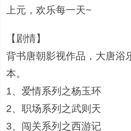
上元，欢乐每一天~
) R/ u2 e! B1 
1 R8 I7 |" H8 k; D6 W5 w
【剧情】
' y: A# @; l( C5 c! q
哲
背书唐朝影视作品，大唐浴乐
本。
# @, t" n3 J0 Z: u
1、爱情系列之杨玉环
策
2、职场系列之武则天
3、闯关系列之西游记
# z6 C) q6 