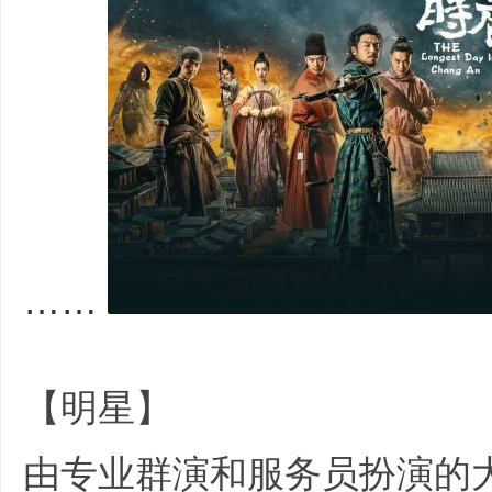
非
标
……
O! j" m
【明星】
; k4 O0 N3 O2 z5 i* b8 n
由专业群演和服务员扮演的
商