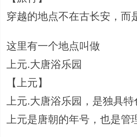
哲
穿越的地点不在古长安，而
G m
这里有一个地点叫做
上元.大唐浴乐园
* j+ i: M% @1 U& 
设
【上元】
, c: I$ b9 N( l# \8 {& d/ T
上元.大唐浴乐园，是独具
上元是唐朝的年号，也是管
计