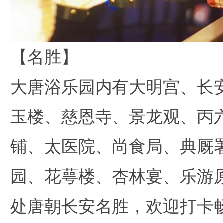
文
【名胜】
大唐浴乐园内有大明宫、长
玉楼、慈恩寺、景龙观、丙
铺、太医院、尚食局、典厩
旅
园、花萼楼、杏林宴、乐游原
处唐朝长安名胜，欢迎打卡