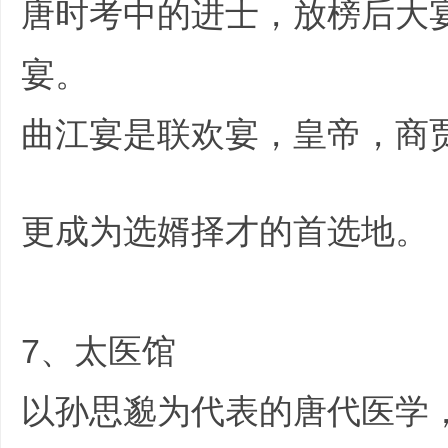
唐时考中的进士，放榜后大
宴。
6 \4 S' D3 ]/ q
曲江宴是联欢宴，皇帝，商
F# t( _1 P% u+ i- \/ g4 `; H
更成为选婿择才的首选地。
7、太医馆
以孙思邈为代表的唐代医学