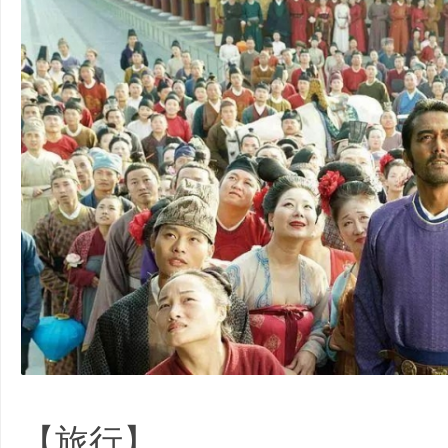
|
培
# e' r% ^- T: ]! C# k {
【旅行】
3 z& z* Z" ^. H