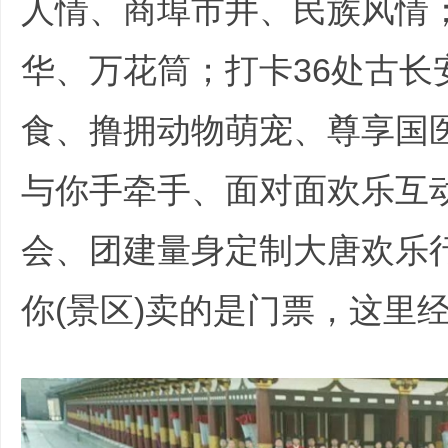
人情、商埠市井、民族风情
华、万花筒；打卡36处古长
食、撸拥动物萌宠、尊享国
文
与你手牵手、面对面欢乐互
会、团建量身定制大唐欢乐
你(景区)卖的是门票，这里
旅
C- R& d' u