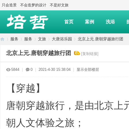
只会造景
不会造梦的设计
不是好文旅
首页
案例
洗浴
服务
服务
文旅
大唐浴乐园
北京上元.唐朝穿越旅行团
北京上元.唐朝穿越旅行团
[复制链接]
上
»
›
›
›
›
5844
|
0
|
2021-4-30 15:38:04
|
显示全部楼层
【穿越】
. ~4 K( W: ^3 l( r; J
唐朝穿越旅行，是由北京上
朝人文体验之旅；
海