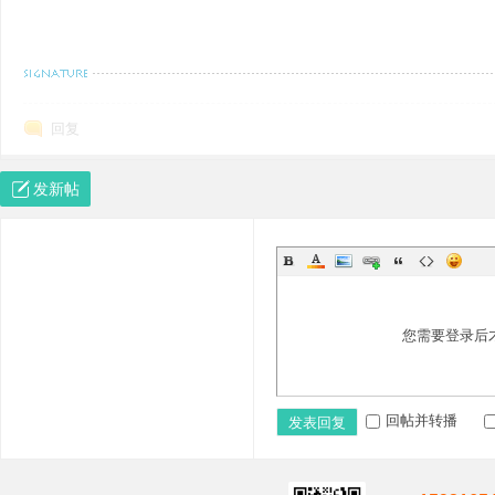
+ U% K) i E5 N; I
智慧大多源于苦难，强大的男人，绝不是只有简单的过往。处变不惊，笑
回复
发新帖
您需要登录后
回帖并转播
发表回复