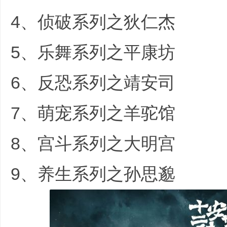
4、侦破系列之狄仁杰
划
5、乐舞系列之平康坊
6、反恐系列之靖安司
7、萌宠系列之羊驼馆
8、宫斗系列之大明宫
" N# C) L; 
|
9、养生系列之孙思邈
, b7 h% Q0 