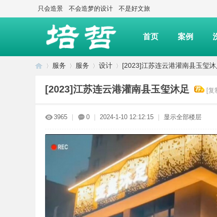
只会造景
不会造梦的设计
不是好文旅
首页
案例
服务
服务
设计
[2023]江苏连云港灌南县玉玺
[2023]江苏连云港灌南县玉玺沐足
[复
上
»
›
›
›
3965
|
0
|
2024-1-10 12:12:15
|
显示全部楼层
海