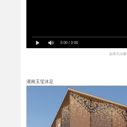
哲
0:00
/
0:00
如果无法播
设
灌南玉玺沐足
计