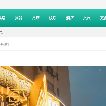
洗浴
搓背
足疗
娱乐
酒店
文旅
更
沐足
制链接]