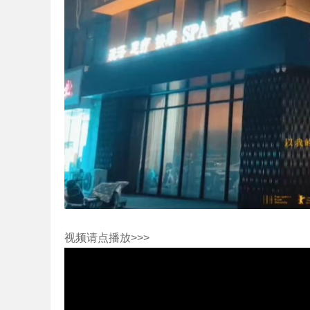
培
视频请点播放>>>
哲