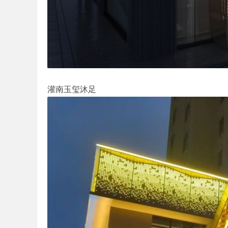
划
灌南玉玺沐足
|