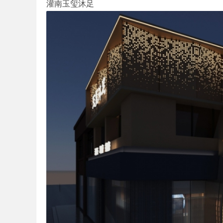
灌南玉玺沐足
哲
策