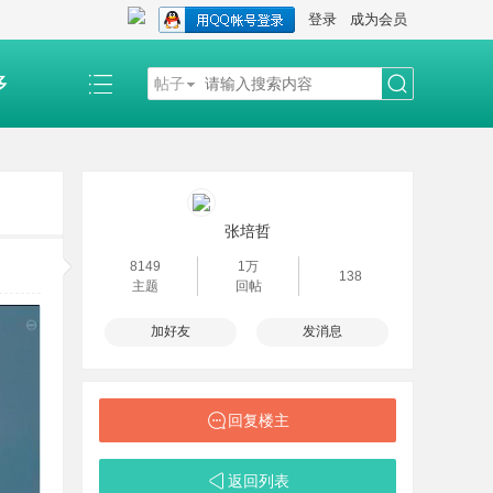
登录
成为会员
多
帖子
搜
索
张培哲
8149
1万
138
主题
回帖
加好友
发消息
回复楼主
返回列表