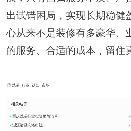
出试错困局，实现长期稳健
心从来不是装修有多豪华、
的服务、合适的成本，留住
3 R `; _& q# y; I; N
, J& [0 }1 ^+ r5 ~; {3 `& K$ Q: S- e
洗浴
,
行业
,
认知
,
市场
相关帖子
•
•
重庆洗浴行业投资极简清单
•
•
浙江诸暨洗浴出让