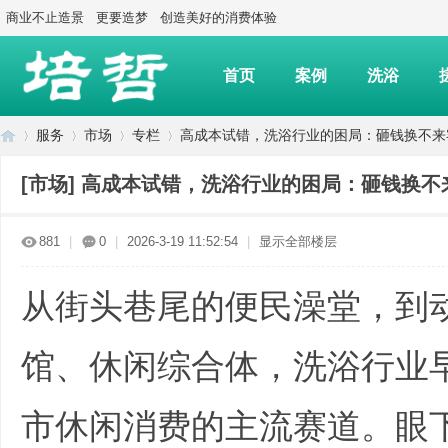
商业不止造景
更要造梦
创造美好的消费体验
首页
案例
洗浴
服务
市场
专栏
高成本试错，洗浴行业的困局：砸钱换不来客流
[市场]
高成本试错，洗浴行业的困局：砸钱换不
上
»
›
›
›
881
|
0
|
2026-3-19 11:52:54
|
显示全部楼层
从街头巷尾的便民澡堂，到
馆、休闲综合体，洗浴行业
市休闲消费的主流赛道。眼
海