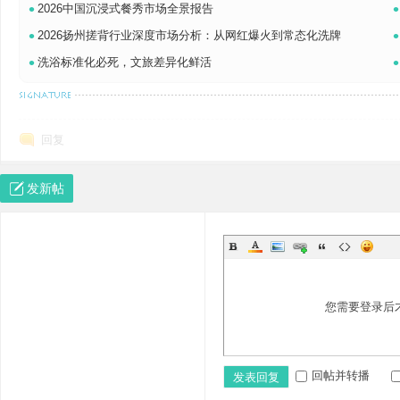
•
•
2026中国沉浸式餐秀市场全景报告
•
•
2026扬州搓背行业深度市场分析：从网红爆火到常态化洗牌
•
•
洗浴标准化必死，文旅差异化鲜活
智慧大多源于苦难，强大的男人，绝不是只有简单的过往。处变不惊，笑
回复
发新帖
您需要登录后
回帖并转播
发表回复