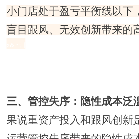
小门店处于盈亏平衡线以下
盲目跟风、无效创新带来的
文
x& ~; [
; \7 f. F, m9 @7 q' X; D+ r9 U1 y
/ l' m3 {3 g& ]+ T1 ~" e! F
旅
三、管控失序：隐性成本泛
果说重资产投入和跟风创新
运营管控失序带来的隐性成